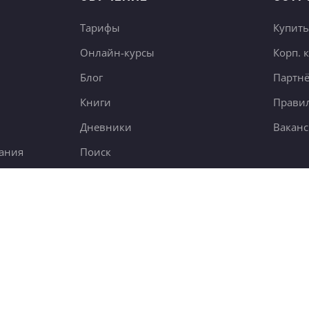
Тарифы
Купить
Онлайн-курсы
Корп. 
Блог
Партн
Книги
Правил
Дневники
Вакан
ания
Поиск
7,6 тыс.
5000 чел.
new
23 тыс.