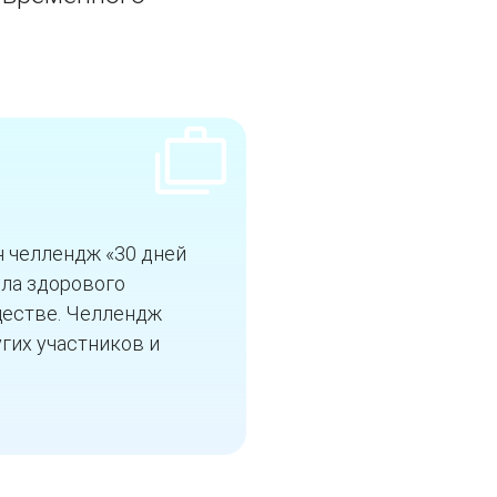
н челлендж «30 дней
ила здорового
ществе. Челлендж
гих участников и