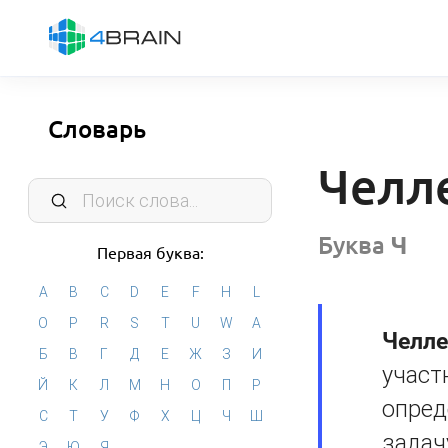
Словарь
Челл
Буква
Ч
Первая буква:
A
B
C
D
E
F
H
L
O
P
R
S
T
U
W
А
Челл
Б
В
Г
Д
Е
Ж
З
И
участ
Й
К
Л
М
Н
О
П
Р
опред
С
Т
У
Ф
Х
Ц
Ч
Ш
задач
Э
Ю
Я