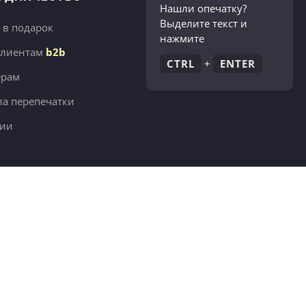
Нашли опечатку?
Выделите текст и
 в подарок
нажмите
клиентам
b2b
CTRL
+
ENTER
ёрам
а перепечатки
сии
380 тыс.