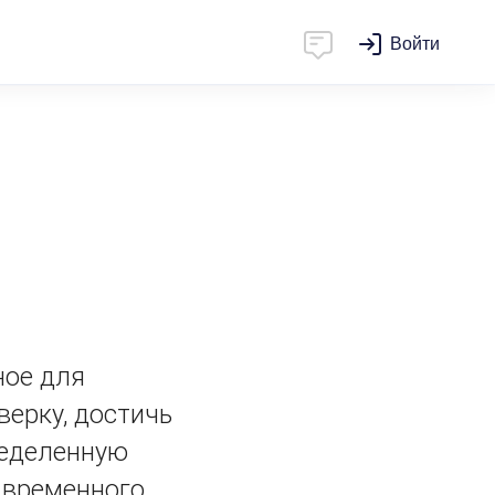
Войти
ное для
верку, достичь
ределенную
 временного