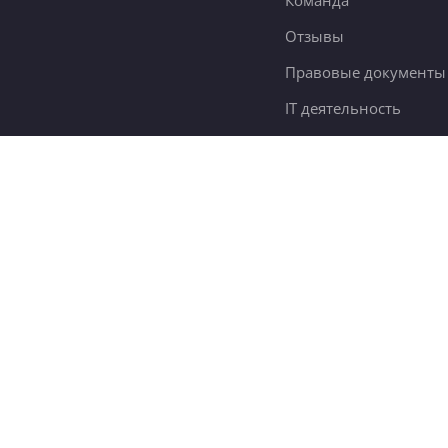
Команда
Отзывы
Правовые документы
IT деятельность
Словарь самообразов
Контакты
78 тыс.