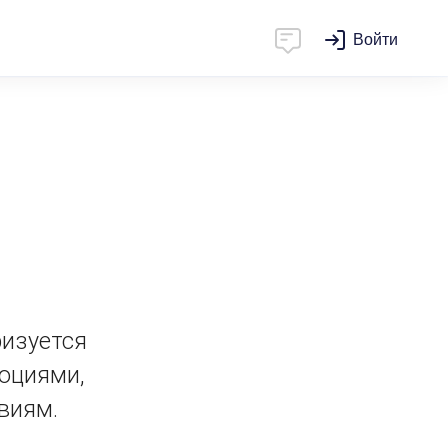
Войти
ризуется
оциями,
виям.