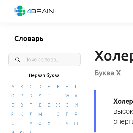
Словарь
Холе
Буква
Х
Первая буква:
A
B
C
D
E
F
H
L
O
P
R
S
T
U
W
А
Холер
Б
В
Г
Д
Е
Ж
З
И
высок
Й
К
Л
М
Н
О
П
Р
энерг
С
Т
У
Ф
Х
Ц
Ч
Ш
Э
Ю
Я