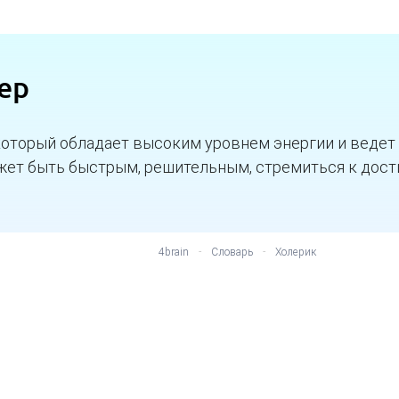
ер
который обладает высоким уровнем энергии и ведет
жет быть быстрым, решительным, стремиться к дос
4brain
-
Словарь
-
Холерик