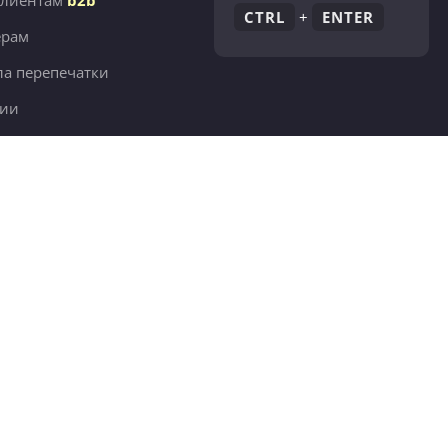
клиентам
b2b
CTRL
+
ENTER
ёрам
а перепечатки
сии
380 тыс.