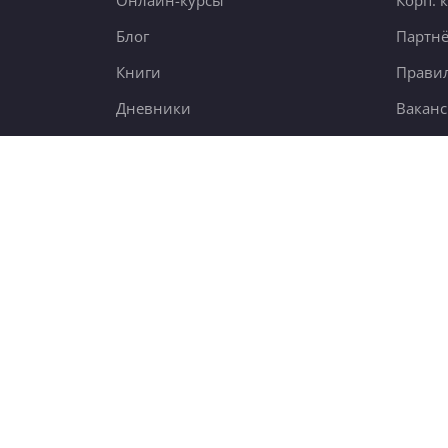
Онлайн-курсы
Корп. 
Блог
Партн
Книги
Правил
Дневники
Вакан
ания
Поиск
7,6 тыс.
5000 чел.
new
23 тыс.
© 2012-2026
4BRAIN.RU