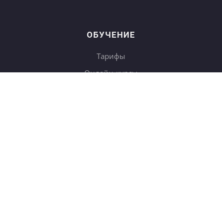
ОБУЧЕНИЕ
Тарифы
Онлайн-курсы
Блог
Книги
Дневники
Поиск
СОТРУДНИЧЕСТВО
Купить в подарок
Корп. клиентам
b2b