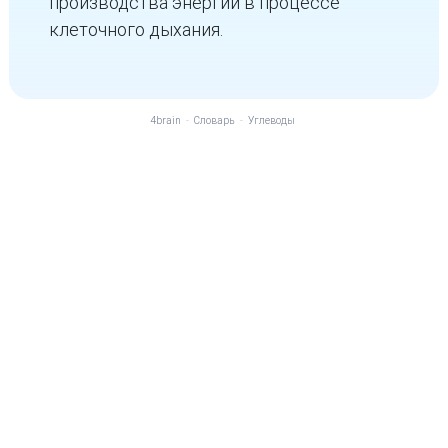
производства энергии в процессе
клеточного дыхания.
4brain
-
Словарь
-
Углеводы