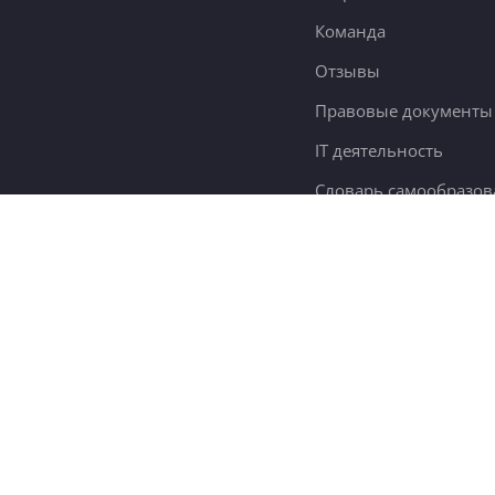
Команда
Отзывы
Правовые документы
IT деятельность
Словарь самообразов
Контакты
78 тыс.