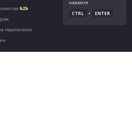
нажмите
клиентам
b2b
CTRL
+
ENTER
ёрам
а перепечатки
сии
380 тыс.