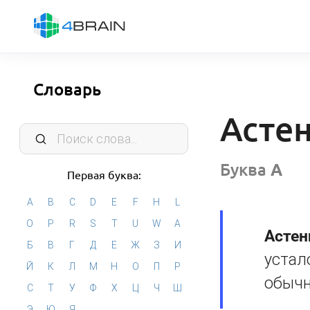
Словарь
Асте
Буква
А
Первая буква:
A
B
C
D
E
F
H
L
O
P
R
S
T
U
W
А
Астен
Б
В
Г
Д
Е
Ж
З
И
устал
Й
К
Л
М
Н
О
П
Р
обычн
С
Т
У
Ф
Х
Ц
Ч
Ш
Э
Ю
Я