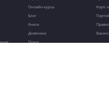
Онлайн-курсы
Корп. 
Блог
Партн
Книги
Правил
Дневники
Вакан
ания
Поиск
7,6 тыс.
5000 чел.
new
23 тыс.
© 2012-2026
4BRAIN.RU