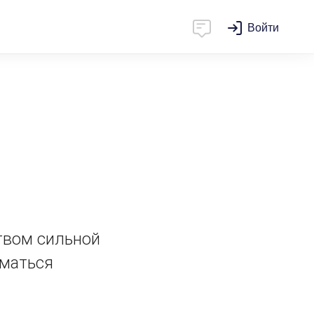
Войти
твом сильной
иматься