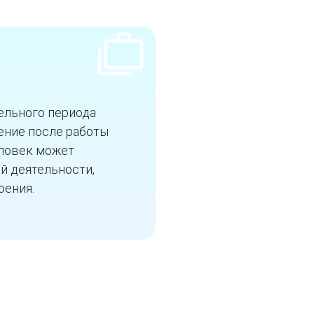
ельного периода
ение после работы
еловек может
й деятельности,
оения.