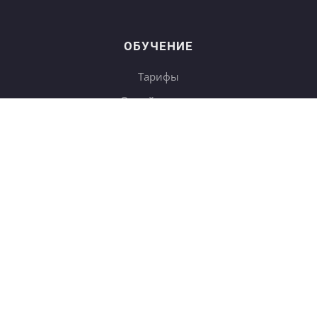
ОБУЧЕНИЕ
Тарифы
Онлайн-курсы
Блог
Книги
Дневники
Поиск
СОТРУДНИЧЕСТВО
Купить в подарок
Корп. клиентам
b2b