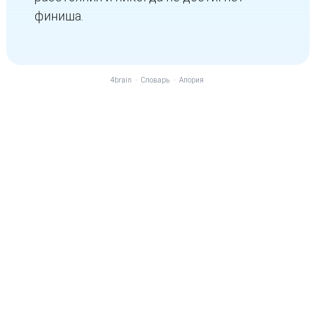
финиша.
4brain
-
Словарь
-
Апория