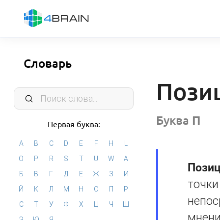
Словарь
Пози
Буква
П
Первая буква:
A
B
C
D
E
F
H
L
O
P
R
S
T
U
W
А
Позиц
Б
В
Г
Д
Е
Ж
З
И
точки
Й
К
Л
М
Н
О
П
Р
непос
С
Т
У
Ф
Х
Ц
Ч
Ш
мнени
Э
Ю
Я