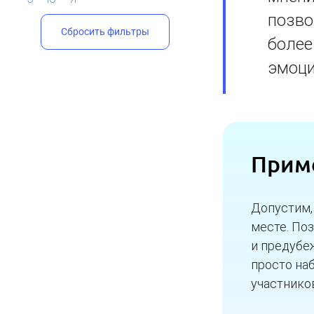
позво
Сбросить фильтры
более
эмоци
Прим
Допустим,
месте. По
и предубе
просто на
участнико