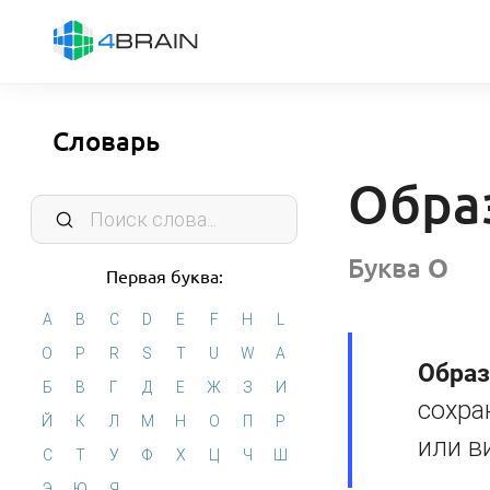
Словарь
Обра
Буква
О
Первая буква:
A
B
C
D
E
F
H
L
O
P
R
S
T
U
W
А
Образ
Б
В
Г
Д
Е
Ж
З
И
сохра
Й
К
Л
М
Н
О
П
Р
или в
С
Т
У
Ф
Х
Ц
Ч
Ш
Э
Ю
Я