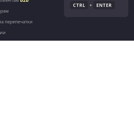
клиентам
b2b
CTRL
+
ENTER
ёрам
а перепечатки
сии
380 тыс.