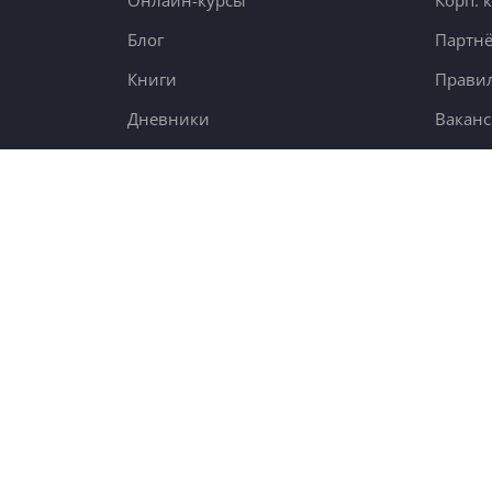
Онлайн-курсы
Корп. 
Блог
Партн
Книги
Правил
Дневники
Вакан
ания
Поиск
7,6 тыс.
5000 чел.
new
23 тыс.
© 2012-2026
4BRAIN.RU