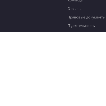
Команда
Отзывы
Правовые документы
IT деятельность
Словарь самообразов
Контакты
78 тыс.