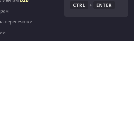
клиентам
b2b
CTRL
+
ENTER
ёрам
а перепечатки
сии
380 тыс.