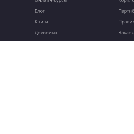
Онлайн-курсы
Корп. 
Блог
Партн
Книги
Правил
Дневники
Вакан
ания
Поиск
7,6 тыс.
5000 чел.
new
23 тыс.
© 2012-2026
4BRAIN.RU