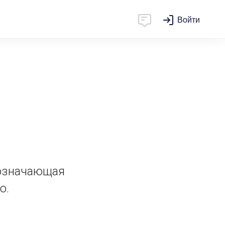
Войти
 означающая
о.