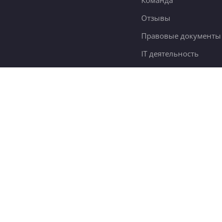
Команда
Отзывы
Правовые документы
IT деятельность
Словарь самообразов
Контакты
78 тыс.