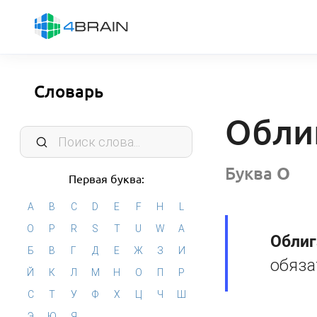
Словарь
Обли
Буква
О
Первая буква:
A
B
C
D
E
F
H
L
O
P
R
S
T
U
W
А
Облиг
Б
В
Г
Д
Е
Ж
З
И
обяза
Й
К
Л
М
Н
О
П
Р
С
Т
У
Ф
Х
Ц
Ч
Ш
Э
Ю
Я