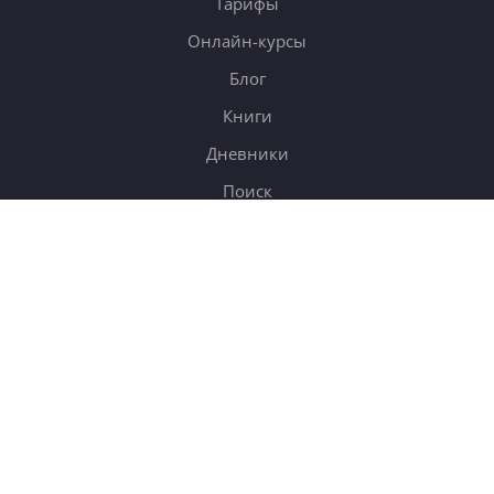
Тарифы
Онлайн-курсы
Блог
Книги
Дневники
Поиск
СОТРУДНИЧЕСТВО
Купить в подарок
Корп. клиентам
b2b
Партнёрам
Правила перепечатки
Вакансии