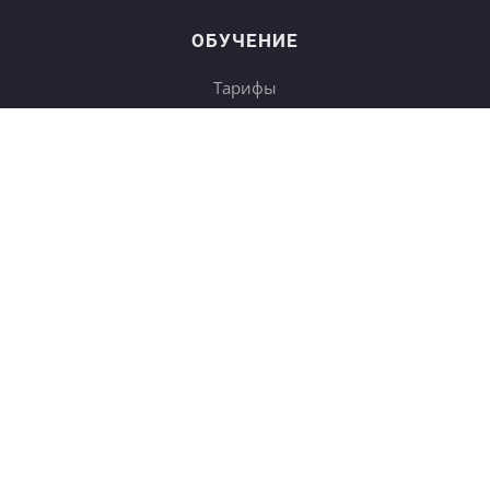
ОБУЧЕНИЕ
Тарифы
Онлайн-курсы
Блог
Книги
Дневники
Поиск
СОТРУДНИЧЕСТВО
Купить в подарок
Корп. клиентам
b2b
Партнёрам