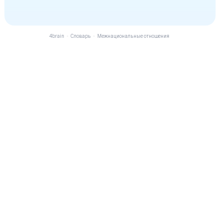
4brain
-
Словарь
-
Межнациональные отношения