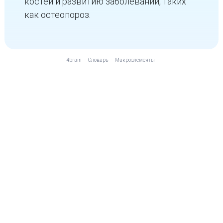
костей и развитию заболеваний, таких
как остеопороз.
4brain
-
Словарь
-
Макроэлементы