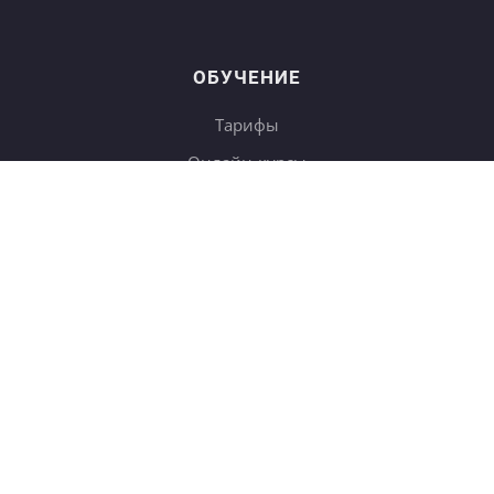
ОБУЧЕНИЕ
Тарифы
Онлайн-курсы
Блог
Книги
Дневники
Поиск
СОТРУДНИЧЕСТВО
Купить в подарок
Корп. клиентам
b2b