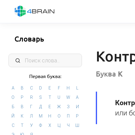
Словарь
Конт
Буква
К
Первая буква:
A
B
C
D
E
F
H
L
O
P
R
S
T
U
W
А
Контр
Б
В
Г
Д
Е
Ж
З
И
или б
Й
К
Л
М
Н
О
П
Р
С
Т
У
Ф
Х
Ц
Ч
Ш
Э
Ю
Я