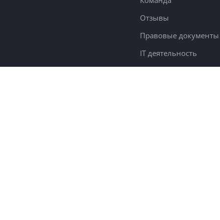
Команда
Отзывы
Правовые документы
IT деятельность
Словарь самообразов
Контакты
78 тыс.