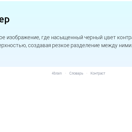
ер
ое изображение, где насыщенный черный цвет контр
ерхностью, создавая резкое разделение между ними
4brain
-
Словарь
-
Контраст