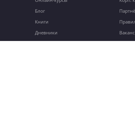
Онлайн-курсы
Корп. 
Блог
Партн
Книги
Правил
Дневники
Вакан
ания
Поиск
7,6 тыс.
5000 чел.
new
23 тыс.
© 2012-2026
4BRAIN.RU