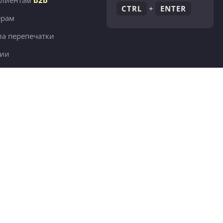
клиентам
b2b
CTRL
+
ENTER
ёрам
а перепечатки
сии
380 тыс.