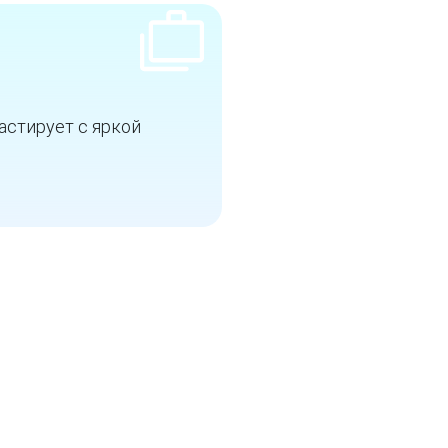
астирует с яркой
.