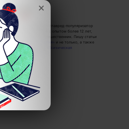
×
Кирилл Ногалес
— главред-популяризатор
экспертных знаний с опытом более 12 лет,
главред 4brain, путешественник.
Пишу статьи
по теме
«Психология»
и не только, а также
рекомендую курс
«Психическая
саморегуляция»
.