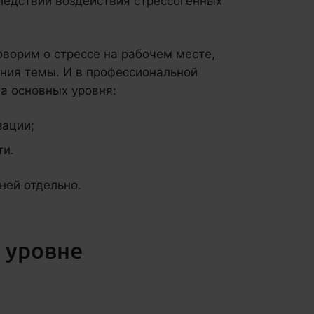
ледствий воздействия стрессогенных
говорим о стрессе на рабочем месте,
ения темы. И в профессиональной
а основных уровня:
зации;
ти.
ней отдельно.
 уровне