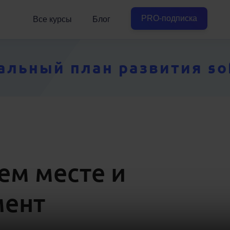
PRO-подписка
Все курсы
Блог
ьный план развития soft
ем месте и
мент