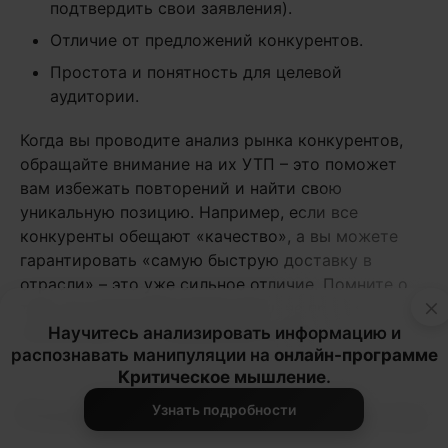
подтвердить свои заявления).
Отличие от предложений конкурентов.
Простота и понятность для целевой
аудитории.
Когда вы проводите анализ рынка конкурентов,
обращайте внимание на их УТП – это поможет
вам избежать повторений и найти свою
уникальную позицию. Например, если все
конкуренты обещают «качество», а вы можете
гарантировать «самую быструю доставку в
отрасли» – это уже сильное отличие. Помните о
×
том, что ваше УТП должно быть не просто
уникальным, но и ценным для клиента.
Научитесь анализировать информацию и
распознавать манипуляции на
онлайн-программе
Критическое мышление
.
Развивайте свои преимущества
Узнать подробности