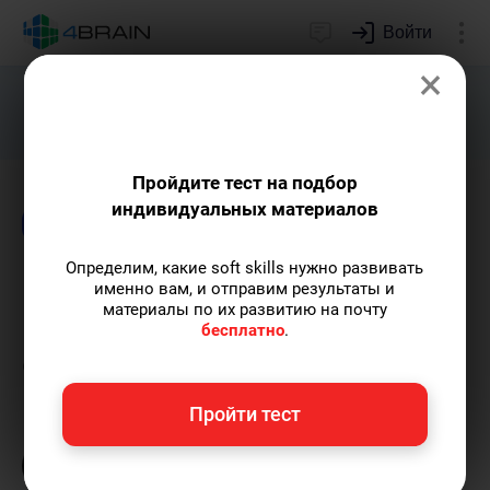
Войти
×
Подарим индивидуальный план
развития soft skills.
Получить...
Пройдите тест на подбор
индивидуальных материалов
Блог
Определим, какие soft skills нужно развивать
Как анализировать
именно вам, и отправим результаты и
материалы по их развитию на почту
конкурентов и находить
бесплатно
.
свои преимущества
Пройти тест
Елена Ланта
— автор-популяризатор
экспертных знаний по саморазвитию,
преподаватель танцев.