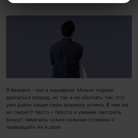
В бизнесе – как в марафоне. Можно годами
двигаться вперед, но так и не обогнать тех, кто
уже давно нашел свою формулу успеха. В чем же
их секрет? Часто – просто в умении смотреть
вокруг, замечать чужие сильные стороны и
превращать их в свои.