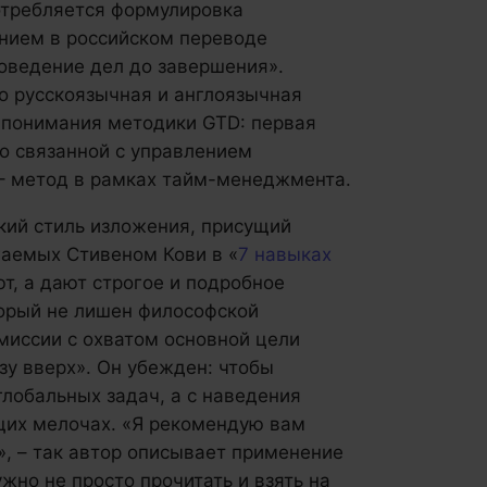
отребляется формулировка
анием в российском переводе
доведение дел до завершения».
о русскоязычная и англоязычная
 понимания методики GTD: первая
о связанной с управлением
 – метод в рамках тайм-менеджмента.
ий стиль изложения, присущий
игаемых Стивеном Кови в «
7 навыках
ют, а дают строгое и подробное
торый не лишен философской
миссии с охватом основной цели
зу вверх». Он убежден: чтобы
глобальных задач, а с наведения
щих мелочах. «Я рекомендую вам
», – так автор описывает применение
жно не просто прочитать и взять на