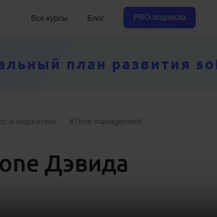
PRO-подписка
Все курсы
Блог
ьный план развития soft
ес и маркетинг
Time management
Done Дэвида