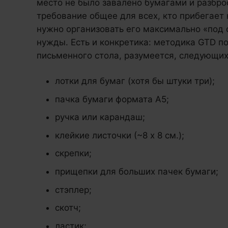
место не было завалено бумагами и разбр
требование общее для всех, кто прибегает 
нужно организовать его максимально «под с
нужды. Есть и конкретика: методика GTD п
письменного стола, разумеется, следующих
лотки для бумаг (хотя бы штуки три);
пачка бумаги формата А5;
ручка или карандаш;
клейкие листочки (~8 x 8 см.);
скрепки;
прищепки для больших пачек бумаги;
стэплер;
скотч;
ластик;