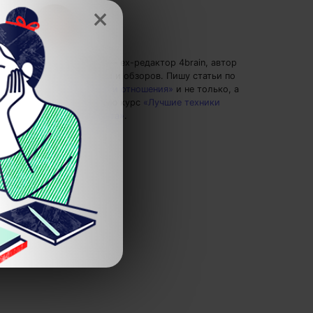
×
Сергей Крутько
— ex-редактор 4brain, автор
тренингов, статей и обзоров.
Пишу статьи по
теме
«Лидерство и отношения»
и не только, а
также рекомендую курс
«Лучшие техники
тайм-менеджмента»
.