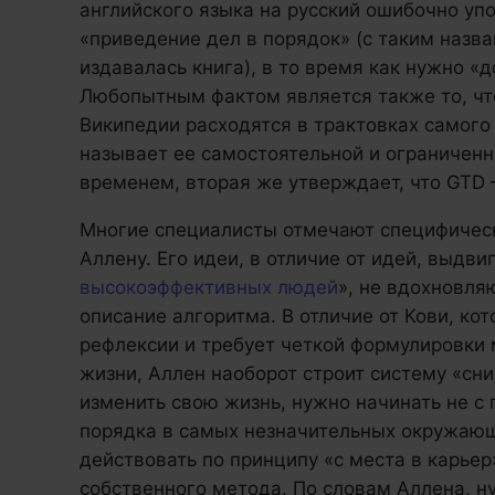
английского языка на русский ошибочно уп
«приведение дел в порядок» (с таким назв
издавалась книга), в то время как нужно «
Любопытным фактом является также то, чт
Википедии расходятся в трактовках самого
называет ее самостоятельной и ограниченн
временем, вторая же утверждает, что GTD
Многие специалисты отмечают специфическ
Аллену. Его идеи, в отличие от идей, выдв
высокоэффективных людей
», не вдохновля
описание алгоритма. В отличие от Кови, ко
рефлексии и требует четкой формулировки 
жизни, Аллен наоборот строит систему «сни
изменить свою жизнь, нужно начинать не с 
порядка в самых незначительных окружаю
действовать по принципу «с места в карьер
собственного метода. По словам Аллена, ну