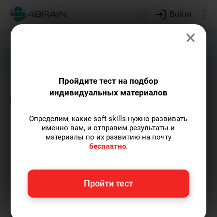
Войти
×
Подарим индивидуальный план
развития soft skills.
Получить...
Пройдите тест на подбор
индивидуальных материалов
Блог
Time management
Определим, какие soft skills нужно развивать
Я офисный лентяй.
именно вам, и отправим результаты и
материалы по их развитию на почту
Принципы тайм-
бесплатно
.
менеджмента. Часть 2
Пройти тест
Евгений Буянов
— автор-популяризатор
экспертных знаний, сооснователь проекта,
преподаватель МГУ имени М.В. Ломоносова.