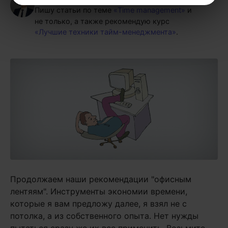
Пишу статьи по теме
«Time management»
и
не только, а также рекомендую курс
«Лучшие техники тайм-менеджмента»
.
Продолжаем наши рекомендации "офисным
лентяям". Инструменты экономии времени,
которые я вам предложу далее, я взял не с
потолка, а из собственного опыта. Нет нужды
пытаться сразу же их все применить. Возьмите