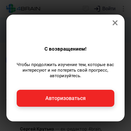
Войти
×
Подарим индивидуальный план
развития soft skills.
Получить...
С возвращением!
Блог
Здоровье и красота
Психология
Чтобы продолжить изучение тем, которые вас
интересуют и не потерять свой прогресс,
Упражнения для
авторизуйтесь.
релаксации и снятия
эмоционального и
Авторизоваться
мышечного напряжения
Сергей Крутько
— ex-редактор 4brain,