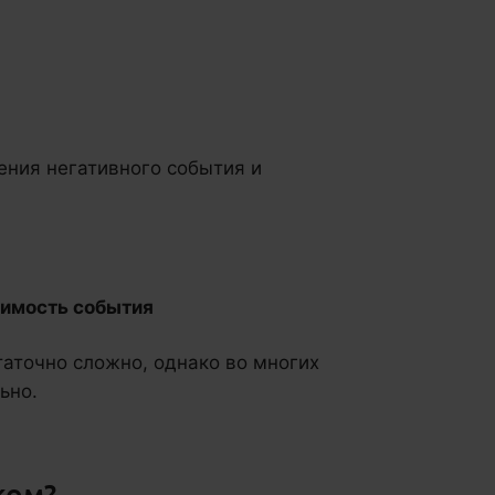
ения негативного события и
оимость события
таточно сложно, однако во многих
ьно.
ком?