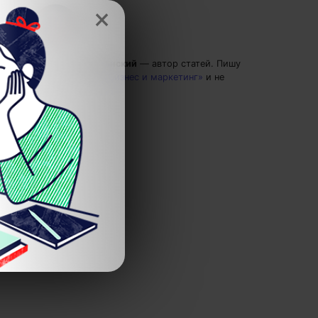
×
Григорий Кшеминский
— автор статей.
Пишу
статьи по теме
«Бизнес и маркетинг»
и не
только.