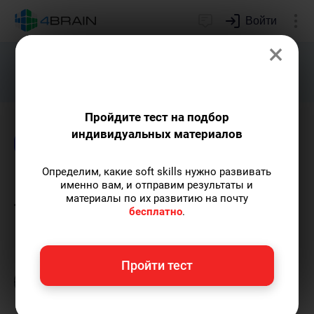
Войти
×
Подарим индивидуальный план
развития soft skills.
Получить...
Пройдите тест на подбор
индивидуальных материалов
Блог
Образование
Определим, какие soft skills нужно развивать
Приложения и игры для
именно вам, и отправим результаты и
материалы по их развитию на почту
тренировки мозга
бесплатно
.
Григорий Кшеминский
— автор статей.
Пройти тест
Пишу статьи по теме
«Образование»
и не
только, а также рекомендую курс
«Мозг и
нейронауки»
.