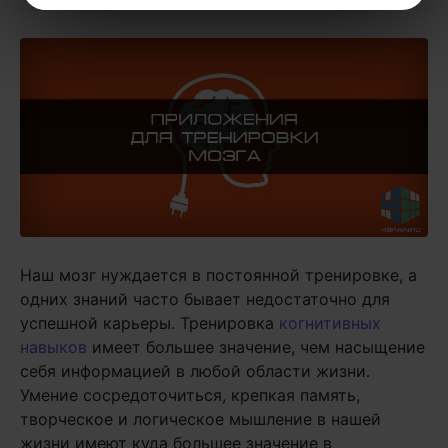
Наш мозг нуждается в постоянной тренировке, а
одних знаний часто бывает недостаточно для
успешной карьеры. Тренировка
когнитивных
навыков
имеет большее значение, чем насыщение
себя информацией в любой области жизни.
Умение сосредоточиться, крепкая память,
творческое и логическое мышление в нашей
жизни имеют куда большее значение в