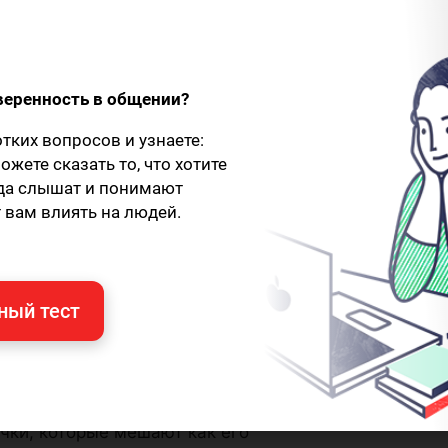
веренность в общении?
отких вопросов и узнаете:
ожете сказать то, что хотите
гда слышат и понимают
 вам влиять на людей.
ный тест
чки, которые мешают как его