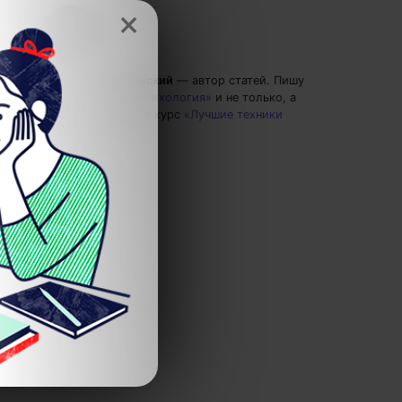
×
Григорий Кшеминский
— автор статей.
Пишу
статьи по теме
«Психология»
и не только, а
также рекомендую курс
«Лучшие техники
коммуникации»
.