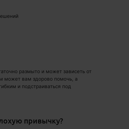
решений
таточно размыто и может зависеть от
зм может вам здорово помочь, а
гибким и подстраиваться под
плохую привычку?