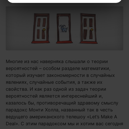
Многие из нас наверняка слышали о теории
вероятностей – особом разделе математики,
который изучает закономерности в случайных
явлениях, случайные события, а также их
свойства. И как раз одной из задач теории
вероятностей является интереснейший и,
казалось бы, противоречащий здравому смыслу
парадокс Монти Холла, названный так в честь
ведущего американского телешоу «Let’s Make A
Deal». С этим парадоксом мы и хотим вас сегодня