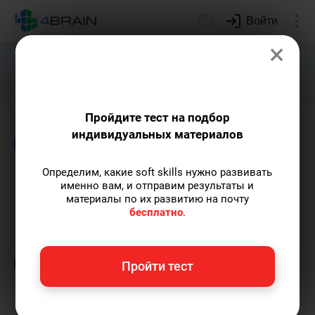
Войти
×
Подарим индивидуальный план
развития soft skills.
Получить...
Пройдите тест на подбор
индивидуальных материалов
Блог
Непознанное
Логика и интеллект
Определим, какие soft skills нужно развивать
Парадокс Монти Холла
именно вам, и отправим результаты и
материалы по их развитию на почту
бесплатно
.
Кирилл Ногалес
— главред-популяризатор
экспертных знаний с опытом более 12 лет,
главред 4brain, путешественник.
Пишу
Пройти тест
статьи по теме
«Непознанное»
и не только, а
также рекомендую курс
«Когнитивистика»
.