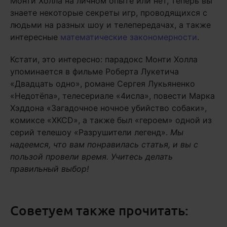
Монти Холла на личном опыте или нет, теперь вы
знаете некоторые секреты игр, проводящихся с
людьми на разных шоу и телепередачах, а также
интересные
математические закономерности
.
Кстати, это интересно: парадокс Монти Холла
упоминается в фильме Роберта Лукетича
«Двадцать одно», романе Сергея Лукьяненко
«Недотёпа», телесериале «4исла», повести Марка
Хэддона «Загадочное ночное убийство собаки»,
комиксе «XKCD», а также был «героем» одной из
серий телешоу «Разрушители легенд».
Мы
надеемся, что вам понравилась статья, и вы с
пользой провели время. Учитесь делать
правильный выбор!
Советуем также прочитать: