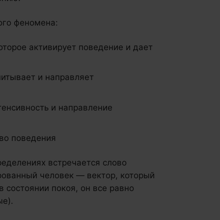
ого феномена:
оторое активирует поведение и дает
питывает и направляет
тенсивность и направление
тво поведения
пределениях встречается слово
рованный человек — вектор, который
 состоянии покоя, он все равно
е).