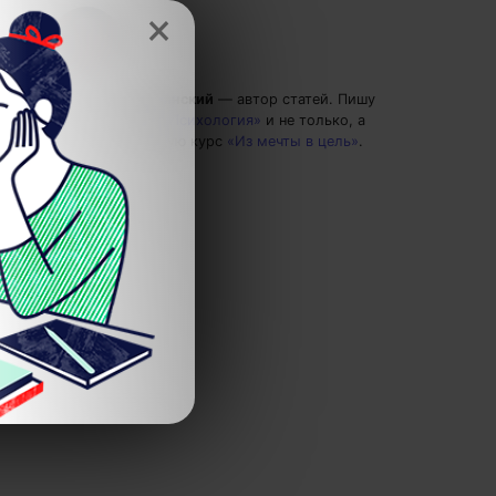
×
Григорий Кшеминский
— автор статей.
Пишу
статьи по теме
«Психология»
и не только, а
также рекомендую курс
«Из мечты в цель»
.