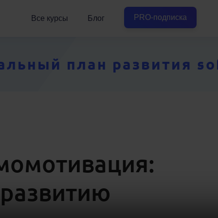
PRO-подписка
Все курсы
Блог
ьный план развития soft
момотивация:
 развитию