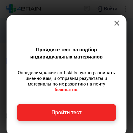
Войти
×
Подарим индивидуальный план
развития soft skills.
Получить...
Пройдите тест на подбор
индивидуальных материалов
Блог
Бизнес и маркетинг
Определим, какие soft skills нужно развивать
Модель изменений
именно вам, и отправим результаты и
материалы по их развитию на почту
Коттера
бесплатно
.
Григорий Кшеминский
— автор статей.
Пройти тест
Пишу статьи по теме
«Бизнес и маркетинг»
и не только.