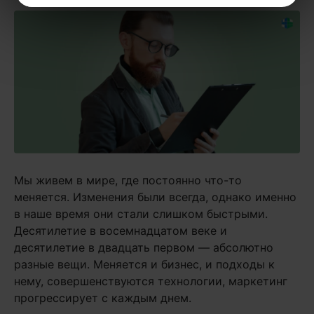
Мы живем в мире, где постоянно что-то
меняется. Изменения были всегда, однако именно
в наше время они стали слишком быстрыми.
Десятилетие в восемнадцатом веке и
десятилетие в двадцать первом — абсолютно
разные вещи. Меняется и бизнес, и подходы к
нему, совершенствуются технологии, маркетинг
прогрессирует с каждым днем.