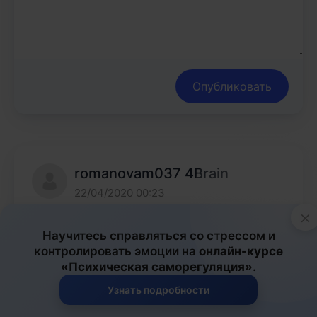
Опубликовать
romanovam037 4Brain
22/04/2020 00:23
×
Присутствует небольшой страх 
Научитесь справляться со стрессом и
неизведанности при дистанционном обучении. 
контролировать эмоции на
онлайн-курсе
Потому что всё в первый раз и всего 
«Психическая саморегуляция»
.
непонятного пугаешься из-за этого очень 
Узнать подробности
часто нервничаешь а учитывая то насколько я 
впечатлительна, так это вообще капец. В 