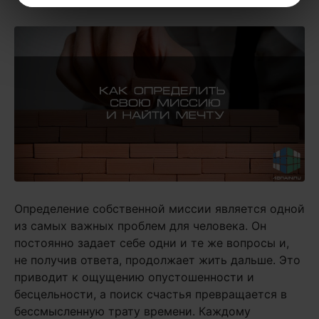
Определение собственной миссии является одной
из самых важных проблем для человека. Он
постоянно задает себе одни и те же вопросы и,
не получив ответа, продолжает жить дальше. Это
приводит к ощущению опустошенности и
бесцельности, а поиск счастья превращается в
бессмысленную трату времени. Каждому