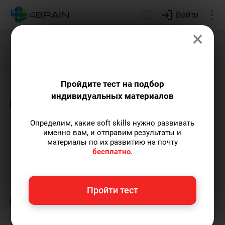
Войти
×
Подарим индивидуальный план
развития soft skills.
Получить...
Пройдите тест на подбор
индивидуальных материалов
Блог
Непознанное
Психология
Определим, какие soft skills нужно развивать
Как определить свою
именно вам, и отправим результаты и
материалы по их развитию на почту
миссию и найти мечту
бесплатно
.
Григорий Кшеминский
— автор статей.
Пройти тест
Пишу статьи по теме
«Непознанное»
и не
только, а также рекомендую курс
«Самооценка 360°»
.