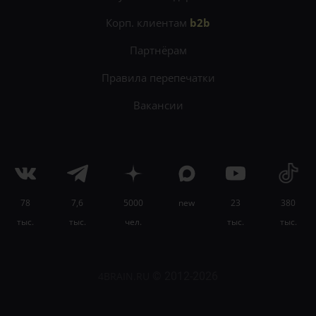
Корп. клиентам
b2b
Партнёрам
Правила перепечатки
Вакансии
78
7,6
5000
new
23
380
×
тыс.
тыс.
чел.
тыс.
тыс.
Поймите себя лучше и научитесь использовать
свои особенности на
онлайн-курсе «Самооценка
360°»
.
4BRAIN.RU
© 2012-2026
Узнать подробности