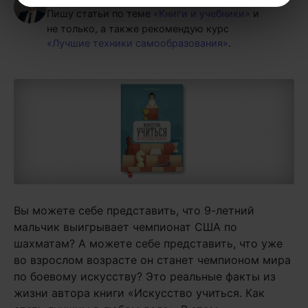
Пишу статьи по теме
«Книги и учебники»
и
не только, а также рекомендую курс
«Лучшие техники самообразования»
.
Вы можете себе представить, что 9-летний
мальчик выигрывает чемпионат США по
шахматам? А можете себе представить, что уже
во взрослом возрасте он станет чемпионом мира
по боевому искусству? Это реальные факты из
жизни автора книги «Искусство учиться. Как