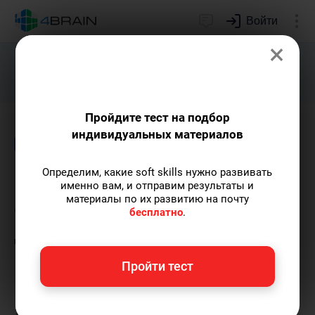
Войти
×
Подарим индивидуальный план
развития soft skills.
Получить...
Пройдите тест на подбор
индивидуальных материалов
Блог
Книги и учебники
Образование
T
Определим, какие soft skills нужно развивать
Искусство учиться. Как
именно вам, и отправим результаты и
материалы по их развитию на почту
стать лучшим в любом
бесплатно
.
деле
Пройти тест
Евгений Буянов
— автор-популяризатор
экспертных знаний, сооснователь проекта,
преподаватель МГУ имени М.В. Ломоносова.