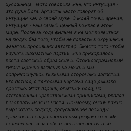
художница, часто говорила мне, что интуиция -
это рука Бога. Артисты часто говорят об
интуиции как о своей музе. С моей точки зрения,
интуиция - наш самый ценный компас в этом
мире.
После выхода фильма я не мог появиться
на людях без того, чтобы не попасть в окружение
фанатов, просивших автограф. Вместо того чтобы
изучать шахматные партии, мне приходилось
вести светский образ жизни.
Стокилограммовый
гигант мрачно взглянул на меня, и мы
соприкоснулись тыльными сторонами запястий.
Его потное, с тяжелыми чертами лицо дышало
яростью. Этот парень, опытный боец, не
отягощенный нравственными принципами, рвался
разорвать меня на части.
По-моему, очень важно
выработать подход, допускающий периоды
временного спада спортивных результатов. Мы
должны нести за себя ответственность, а не
ждать, что весь мир поймет, чего нам стоит вновь