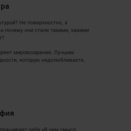
ура
ьтурой? Не поверхностно, а
 и почему они стали такими, какими
т?
иряет мировоззрение. Лучшим
дности, которую недолюбливаете.
фия
 спрашивает себя «В чем смысл