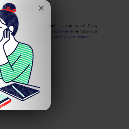
×
Григорий Кшеминский
— автор статей.
Пишу
статьи по теме
«Образование»
и не только, а
также рекомендую курс
«Лучшие техники
самообразования»
.