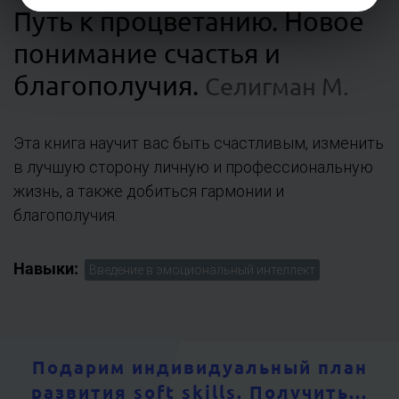
Путь к процветанию. Новое
понимание счастья и
благополучия
.
Селигман М.
Эта книга научит вас быть счастливым, изменить
в лучшую сторону личную и профессиональную
жизнь, а также добиться гармонии и
благополучия.
Навыки:
Введение в эмоциональный интеллект
Подарим индивидуальный план
развития soft skills.
Получить...