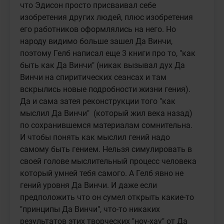
что Эдисон просто присваивал себе 
изобретения других людей, плюс изобретения 
его работников оформлялись на него. Но 
народу видимо больше зашел Да Винчи, 
поэтому Гелб написал еще 3 книги про то, "как 
быть как Да Винчи" (никак вызывал дух Да 
Винчи на спиритических сеансах и там 
вскрылись новые подробности жизни гения). 
Да и сама затея реконструкции того "как 
мыслил Да Винчи"  (который жил века назад) 
по сохранившемся материалам сомнительна. 
И чтобы понять как мыслил гений надо 
самому быть гением. Нельзя симулировать в 
своей голове мыслительный процесс человека 
который умней тебя самого. А Гелб явно не 
гений уровня Да Винчи. И даже если 
предположить что он сумел открыть какие-то 
"принципы Да Винчи", что-то никаких 
результатов этих творческих "ноу-хау" от Да 