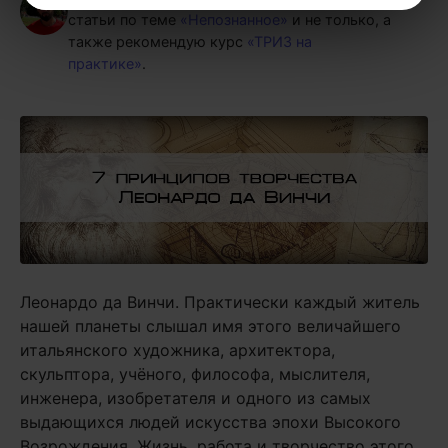
статьи по теме
«Непознанное»
и не только, а
также рекомендую курс
«ТРИЗ на
практике»
.
Леонардо да Винчи. Практически каждый житель
нашей планеты слышал имя этого величайшего
итальянского художника, архитектора,
скульптора, учёного, философа, мыслителя,
инженера, изобретателя и одного из самых
выдающихся людей искусства эпохи Высокого
Возрождения. Жизнь, работа и творчество этого