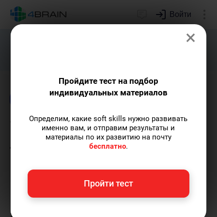
Войти
×
Подарим индивидуальный план
развития soft skills.
Получить...
Пройдите тест на подбор
индивидуальных материалов
Блог
Непознанное
Креативность
Определим, какие soft skills нужно развивать
7 принципов творчества
именно вам, и отправим результаты и
материалы по их развитию на почту
Леонардо да Винчи из
бесплатно
.
книги Майкла Гелба
Пройти тест
Кирилл Ногалес
— главред-популяризатор
экспертных знаний с опытом более 12 лет,
главред 4brain, путешественник.
Пишу