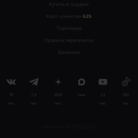
Купить в подарок
Корп. клиентам
b2b
Партнёрам
Правила перепечатки
Вакансии
78
7,6
5000
new
23
380
×
тыс.
тыс.
чел.
тыс.
тыс.
Научитесь планировать и управлять своим
временем на
онлайн-курсе «Тайм-менеджмент»
.
4BRAIN.RU
© 2012-2026
Узнать подробности