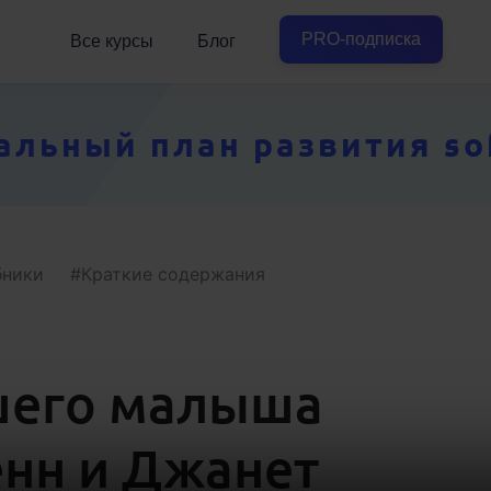
PRO-подписка
Все курсы
Блог
ьный план развития soft
бники
Краткие содержания
шего малыша
енн и Джанет