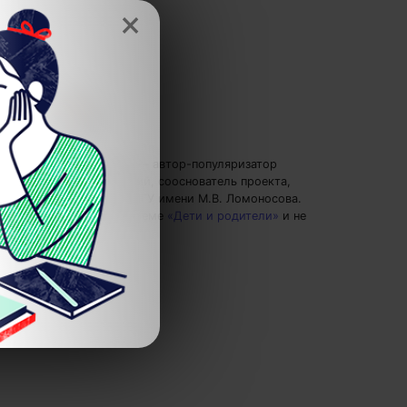
×
Евгений Буянов
— автор-популяризатор
экспертных знаний, сооснователь проекта,
преподаватель МГУ имени М.В. Ломоносова.
Пишу статьи по теме
«Дети и родители»
и не
только.