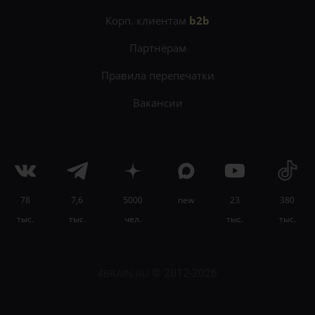
Корп. клиентам
b2b
Партнёрам
Правила перепечатки
Вакансии
78
7,6
5000
new
23
380
×
тыс.
тыс.
чел.
тыс.
тыс.
Научитесь учиться легко и эффективно на
онлайн-курсе «Лучшие техники
самообразования»
.
4BRAIN.RU
© 2012-2026
Узнать подробности