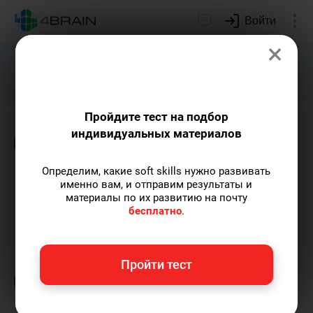
Войти
×
Подарим индивидуальный план
развития soft skills.
Получить...
Пройдите тест на подбор
индивидуальных материалов
Блог
Психология
Определим, какие soft skills нужно развивать
Импринтинг: что это такое
именно вам, и отправим результаты и
материалы по их развитию на почту
и как он работает
бесплатно
.
Григорий Кшеминский
— автор статей.
Пройти тест
Пишу статьи по теме
«Психология»
и не
только, а также рекомендую курс
«Лучшие
техники самообразования»
.