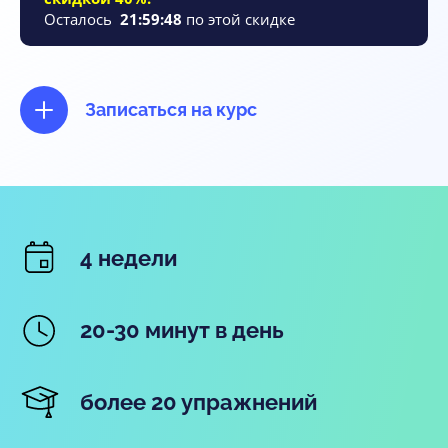
Осталось
21
:
59
:
47
по этой скидке
Записаться на курс
4 недели
20-30 минут в день
более 20 упражнений