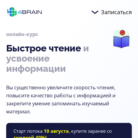
Записаться
онлайн-курс
Быстрое
чтение
и
усвоение
информации
Вы существенно увеличите скорость чтения,
повысите качество работы с информацией и
закрепите умение запоминать изучаемый
материал.
Старт потока
10 августа
, купите заранее со
скидкой 40%!