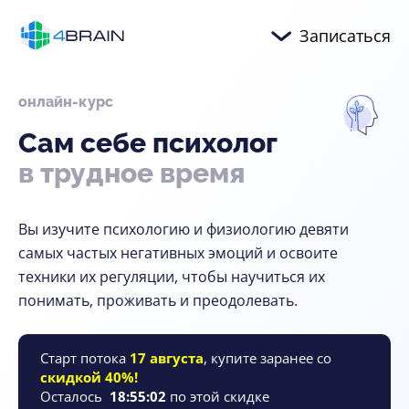
Записаться
онлайн-курс
Сам
себе
психолог
в трудное
время
Вы изучите психологию и физиологию девяти
самых частых негативных эмоций и освоите
техники их регуляции, чтобы научиться их
понимать, проживать и преодолевать.
Старт потока
17 августа
, купите заранее со
скидкой 40%!
Осталось
18
:
55
:
01
по этой скидке