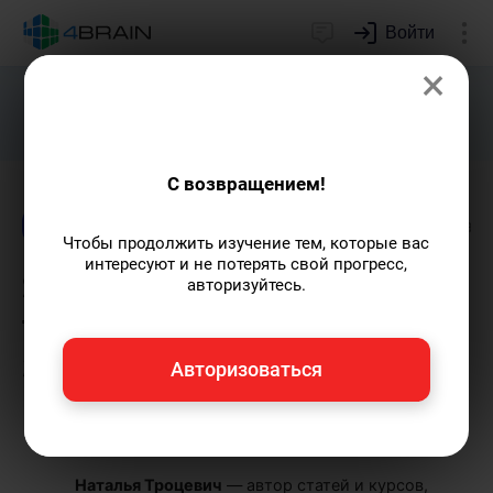
Войти
×
Подарим индивидуальный план
развития soft skills.
Получить...
С возвращением!
Блог
Лидерство и отношения
Образован
Чтобы продолжить изучение тем, которые вас
интересуют и не потерять свой прогресс,
Soft skills для
авторизуйтесь.
трудоустройства: чем
заинтересовать
Авторизоваться
работодателя
Наталья Троцевич
— автор статей и курсов,