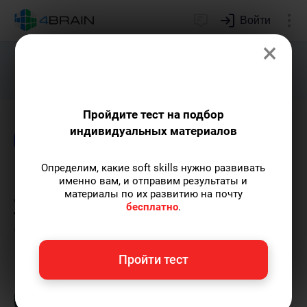
Войти
×
Подарим индивидуальный план
развития soft skills.
Получить...
Пройдите тест на подбор
индивидуальных материалов
Блог
Психология
Определим, какие soft skills нужно развивать
10 популярных
именно вам, и отправим результаты и
материалы по их развитию на почту
упражнений для снятия
бесплатно
.
стресса
Пройти тест
Григорий Кшеминский
— автор статей.
Пишу статьи по теме
«Психология»
и не
только, а также рекомендую курс