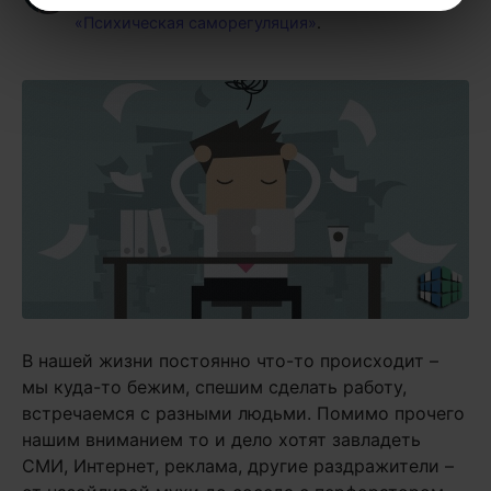
«Психическая саморегуляция»
.
В нашей жизни постоянно что-то происходит –
мы куда-то бежим, спешим сделать работу,
встречаемся с разными людьми. Помимо прочего
нашим вниманием то и дело хотят завладеть
СМИ, Интернет, реклама, другие раздражители –